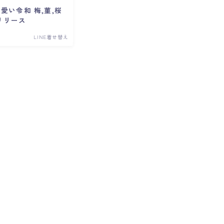
愛い令和 梅,菫,桜
リリース
LINE着せ替え