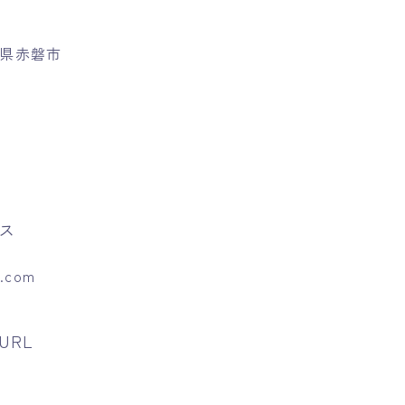
岡山県赤磐市
ス
l.com
URL