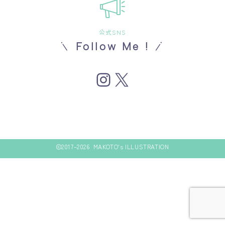
公式SNS
Follow Me !
Instagram
X
2017–2026 MAKOTO's ILLUSTRATION
Follow Me