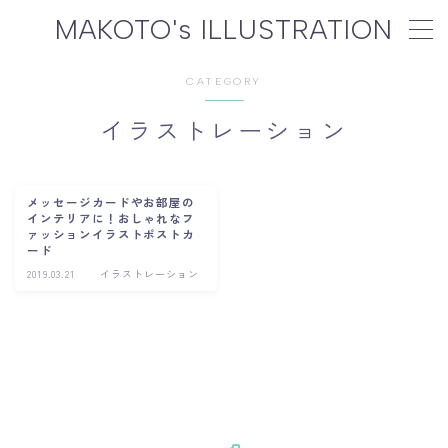
MAKOTO's ILLUSTRATION
MENU
CATEGORY
イラストレーション
WORKS
制作実績
GALLERY
ギャラリー
メッセージカードやお部屋の
インテリアに！おしゃれなフ
ァッションイラストポストカ
PROFILE
プロフィール
ード
2019.03.21
イラストレーション
GOODS
オリジナルグッズ
CONTACT
ご依頼について