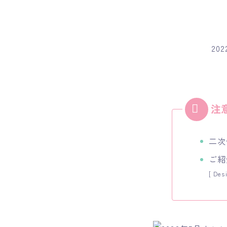
2
二次
ご紹
[ Des