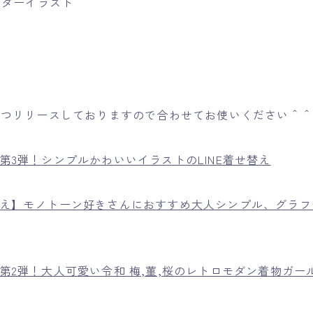
3つリリースしておりますので合わせてお使いください＾
え第3弾！シンプルかわいいイラストのLINE着せ替え
せ替え】モノトーン好きさんにおすすめ大人シンプル、グラフ
え第2弾！大人可愛い令和 梅,菫,桜のレトロモダン着物ガ