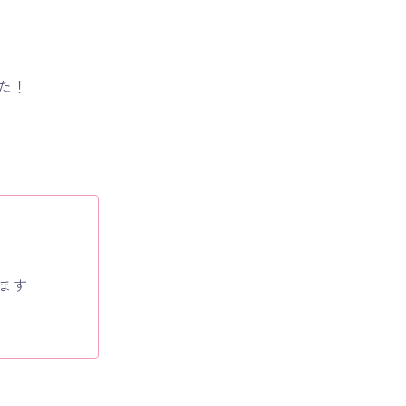
た！
ます