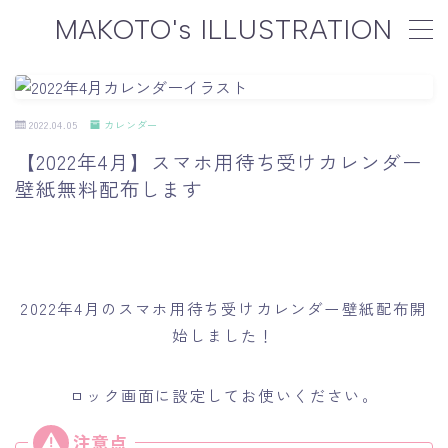
MAKOTO's ILLUSTRATION
MENU
2022.04.05
カレンダー
WORKS
制作実績
【2022年4月】スマホ用待ち受けカレンダー
壁紙無料配布します
GALLERY
ギャラリー
PROFILE
プロフィール
GOODS
オリジナルグッズ
2022年4月のスマホ用待ち受けカレンダー壁紙配布開
始しました！
CONTACT
ご依頼について
ロック画面に設定してお使いください。