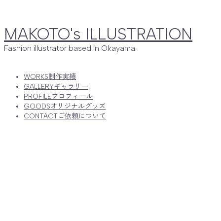
MAKOTO's ILLUSTRATION
Fashion illustrator based in Okayama.
WORKS
制作実績
GALLERY
ギャラリー
PROFILE
プロフィール
GOODS
オリジナルグッズ
CONTACT
ご依頼について
MENU
WORKS
制作実績
GALLERY
ギャラリー
PROFILE
プロフィール
GOODS
オリジナルグッズ
CONTACT
ご依頼について
Follow Me