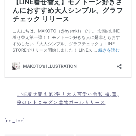
LINE着せ替え第2弾！大人可愛い令和 梅,菫,
桜のレトロモダン着物ガールリリース
[no_toc]