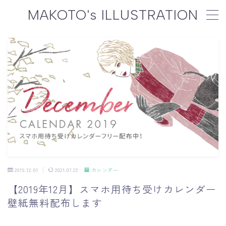
MAKOTO's ILLUSTRATION
MENU
WORKS
制作実績
GALLERY
ギャラリー
PROFILE
プロフィール
GOODS
オリジナルグッズ
2019.12.01
2021.07.22
カレンダー
CONTACT
ご依頼について
【2019年12月】スマホ用待ち受けカレンダー
壁紙無料配布します